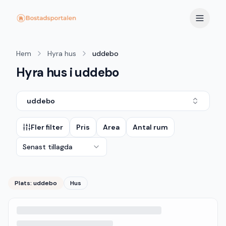
Hem
Hyra hus
uddebo
Hyra hus i uddebo
uddebo
Fler filter
Pris
Area
Antal rum
Senast tillagda
Plats:
uddebo
Hus