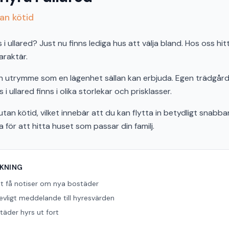
tan kötid
ullared? Just nu finns lediga hus att välja bland. Hos oss hitt
araktär.
och utrymme som en lägenhet sällan kan erbjuda. Egen trädgård,
 i ullared finns i olika storlekar och prisklasser.
tan kötid, vilket innebär att du kan flytta in betydligt snabbar
ör att hitta huset som passar din familj.
ÖKNING
tt få notiser om nya bostäder
revligt meddelande till hyresvärden
äder hyrs ut fort