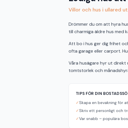
Villor och hus i ullared u
Drömmer du om att hyra hus i 
till charmiga äldre hus med k
Att bo i hus ger dig frihet 
ofta garage eller carport. Hus
Våra husägare hyr ut direkt u
tomtstorlek och månadshyra f
TIPS FÖR DIN BOSTADSS
✓
Skapa en bevakning för a
✓
Skriv ett personligt och t
✓
Var snabb – populära bost