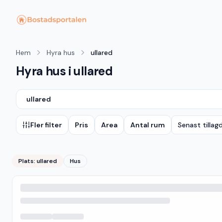
Hem
Hyra hus
ullared
Hyra hus i ullared
ullared
Fler filter
Pris
Area
Antal rum
Senast tillag
Plats:
ullared
Hus