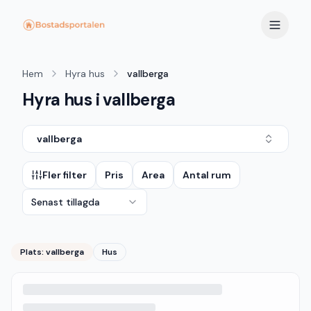
Hem
Hyra hus
vallberga
Hyra hus i vallberga
vallberga
Fler filter
Pris
Area
Antal rum
Senast tillagda
Plats:
vallberga
Hus