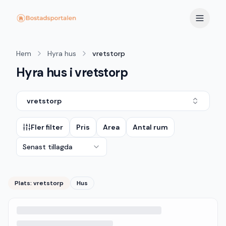
Hem
Hyra hus
vretstorp
Hyra hus i vretstorp
vretstorp
Fler filter
Pris
Area
Antal rum
Senast tillagda
Plats:
vretstorp
Hus