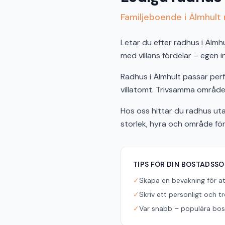
Familjeboende i Älmhul
Letar du efter radhus i Älmh
med villans fördelar – egen 
Radhus i Älmhult passar perf
villatomt. Trivsamma områden
Hos oss hittar du radhus uta
storlek, hyra och område fö
TIPS FÖR DIN BOSTADSS
✓
Skapa en bevakning för a
✓
Skriv ett personligt och t
✓
Var snabb – populära bost