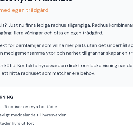
t med egen trädgård
ult? Just nu finns lediga radhus tillgängliga. Radhus kombine
ingång, flera våningar och ofta en egen trädgård.
ekt för barnfamiljer som vill ha mer plats utan det underhåll s
 med gemensamma ytor och närhet till grannar skapar en trygg
n kötid. Kontakta hyresvärden direkt och boka visning när det 
r att hitta radhuset som matchar era behov.
ÖKNING
tt få notiser om nya bostäder
revligt meddelande till hyresvärden
äder hyrs ut fort