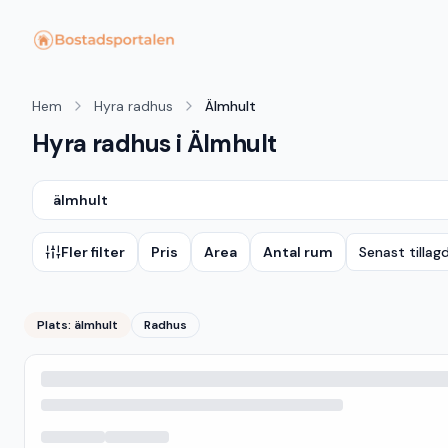
Hem
Hyra radhus
Älmhult
Hyra radhus i Älmhult
älmhult
Fler filter
Pris
Area
Antal rum
Senast tillag
Plats:
älmhult
Radhus