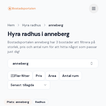
Hem
Hyra radhus
anneberg
Hyra radhus i anneberg
Bostadsportalen
anneberg
har
3
bostäder att filtrera på
storlek, pris och antal rum för att hitta något som passar
just dig!
anneberg
Fler filter
Pris
Area
Antal rum
Senast tillagda
Plats:
anneberg
Radhus