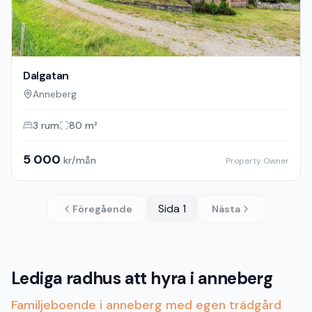
Dalgatan
Anneberg
3
rum
80
m²
5 000
kr/mån
Property Owner
Sida
1
Föregående
Nästa
Lediga radhus att hyra i anneberg
Familjeboende i anneberg med egen trädgård