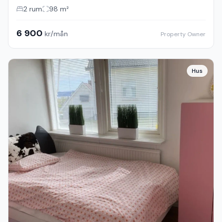
2
rum
98
m²
6 900
kr/mån
Property Owner
Hus