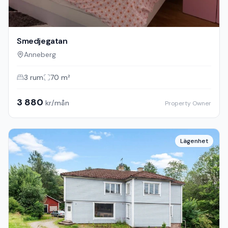
Smedjegatan
Anneberg
3
rum
70
m²
3 880
kr/mån
Property Owner
Lägenhet