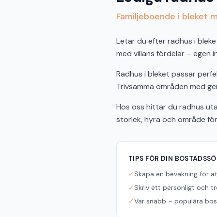
Familjeboende i bleket 
Letar du efter radhus i blek
med villans fördelar – egen 
Radhus i bleket passar perfek
Trivsamma områden med gemen
Hos oss hittar du radhus uta
storlek, hyra och område fö
TIPS FÖR DIN BOSTADSS
✓
Skapa en bevakning för a
✓
Skriv ett personligt och t
✓
Var snabb – populära bost