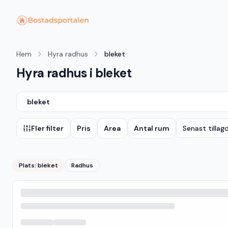
Hem
Hyra radhus
bleket
Hyra radhus i bleket
bleket
Fler filter
Pris
Area
Antal rum
Senast tillag
Plats:
bleket
Radhus