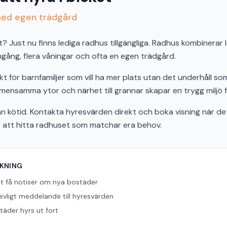
med egen trädgård
et? Just nu finns lediga radhus tillgängliga. Radhus kombinera
ingång, flera våningar och ofta en egen trädgård.
t för barnfamiljer som vill ha mer plats utan det underhåll som
samma ytor och närhet till grannar skapar en trygg miljö för
n kötid. Kontakta hyresvärden direkt och boka visning när det 
r att hitta radhuset som matchar era behov.
ÖKNING
tt få notiser om nya bostäder
revligt meddelande till hyresvärden
äder hyrs ut fort