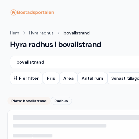
Hem
Hyra radhus
bovallstrand
Hyra radhus i bovallstrand
bovallstrand
Fler filter
Pris
Area
Antal rum
Senast tillag
Plats:
bovallstrand
Radhus