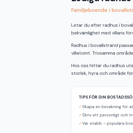
Familjeboende i bovalls
Letar du efter radhus i bova
bekvämlighet med villans för
Radhus i bovallstrand passar
villatomt. Trivsamma områden
Hos oss hittar du radhus uta
storlek, hyra och område fö
TIPS FÖR DIN BOSTADSS
✓
Skapa en bevakning för a
✓
Skriv ett personligt och t
✓
Var snabb – populära bost