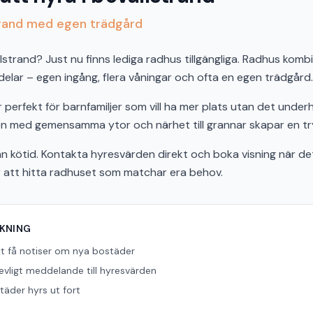
trand med egen trädgård
llstrand? Just nu finns lediga radhus tillgängliga. Radhus kom
delar – egen ingång, flera våningar och ofta en egen trädgård.
 perfekt för barnfamiljer som vill ha mer plats utan det underh
 med gemensamma ytor och närhet till grannar skapar en trygg
n kötid. Kontakta hyresvärden direkt och boka visning när det 
r att hitta radhuset som matchar era behov.
ÖKNING
tt få notiser om nya bostäder
revligt meddelande till hyresvärden
äder hyrs ut fort