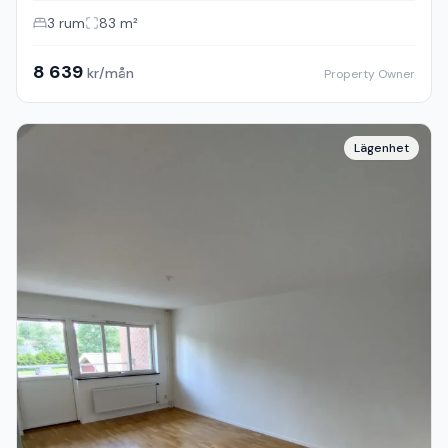
3
rum
83
m²
8 639
kr/mån
Property Owner
Lägenhet