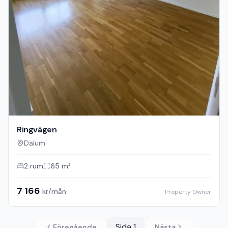
Ringvägen
Dalum
2
rum
65
m²
7 166
kr/mån
Property Owner
Sida
1
Föregående
Nästa