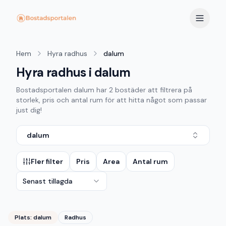
Hem
Hyra radhus
dalum
Hyra radhus i dalum
Bostadsportalen
dalum
har
2
bostäder att filtrera på
storlek, pris och antal rum för att hitta något som passar
just dig!
dalum
Fler filter
Pris
Area
Antal rum
Senast tillagda
Plats:
dalum
Radhus