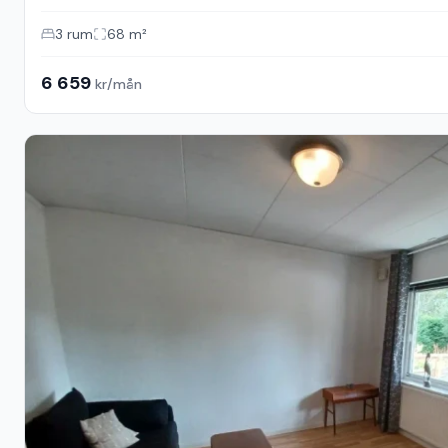
3
rum
68
m²
6 659
kr/mån