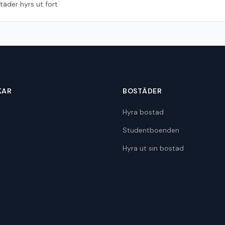
äder hyrs ut fort
KAR
BOSTÄDER
Hyra bostad
Studentboenden
Hyra ut sin bostad