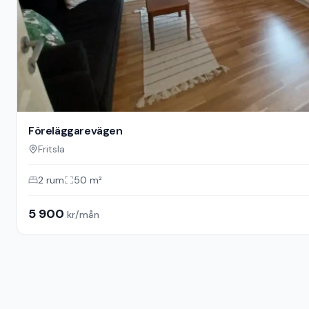
Föreläggarevägen
Fritsla
2
rum
50
m²
5 900
kr/mån