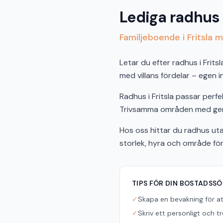
Lediga radhus a
Familjeboende i Fritsla
Letar du efter radhus i Frit
med villans fördelar – egen 
Radhus i Fritsla passar perfe
Trivsamma områden med gemen
Hos oss hittar du radhus uta
storlek, hyra och område fö
TIPS FÖR DIN BOSTADSS
✓
Skapa en bevakning för a
✓
Skriv ett personligt och t