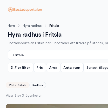
Hem
Hyra radhus
Fritsla
Hyra radhus i Fritsla
Bostadsportalen
Fritsla
har
3
bostäder att filtrera på storlek, p
Fritsla
Fler filter
Pris
Area
Antal rum
Senast tillag
Plats:
fritsla
Radhus
Visar
3
av
3
lägenheter