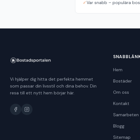
✓
Var snabb – populära bost
SNABBLÄN
Hem
Vi hjälper dig hitta det perfekta hemmet
Bostäder
som passar din livsstil och dina behov. Din
Om oss
resa till ett nytt hem börjar här.
Kontakt
Samarbeten
Blogg
Sitemap