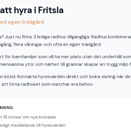
tt hyra i Fritsla
 med egen trädgård
sla? Just nu finns 3 lediga radhus tillgängliga. Radhus kombine
ingång, flera våningar och ofta en egen trädgård.
kt för barnfamiljer som vill ha mer plats utan det underhåll som
samma ytor och närhet till grannar skapar en trygg miljö för
n kötid. Kontakta hyresvärden direkt och boka visning när det 
r att hitta radhuset som matchar era behov.
ÖKNING
tt få notiser om nya bostäder
revligt meddelande till hyresvärden