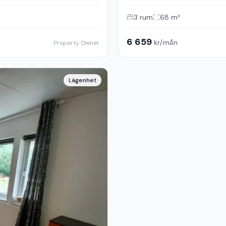
3
rum
68
m²
6 659
kr/mån
Property Owner
Lägenhet