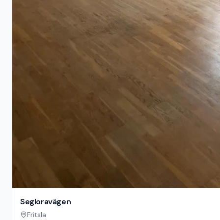
Segloravägen
Fritsla