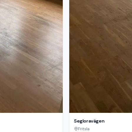
Segloravägen
Fritsla