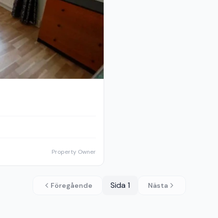
Property Owner
Sida
1
Föregående
Nästa