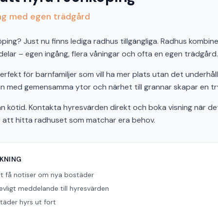
ing med egen trädgård
öping? Just nu finns lediga radhus tillgängliga. Radhus kombin
delar – egen ingång, flera våningar och ofta en egen trädgård.
rfekt för barnfamiljer som vill ha mer plats utan det underhål
 med gemensamma ytor och närhet till grannar skapar en trygg
n kötid. Kontakta hyresvärden direkt och boka visning när det 
r att hitta radhuset som matchar era behov.
ÖKNING
tt få notiser om nya bostäder
revligt meddelande till hyresvärden
äder hyrs ut fort