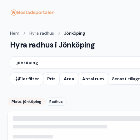
Hem
Hyra radhus
Jönköping
Hyra radhus i Jönköping
jönköping
Fler filter
Pris
Area
Antal rum
Senast tillag
Plats:
jönköping
Radhus