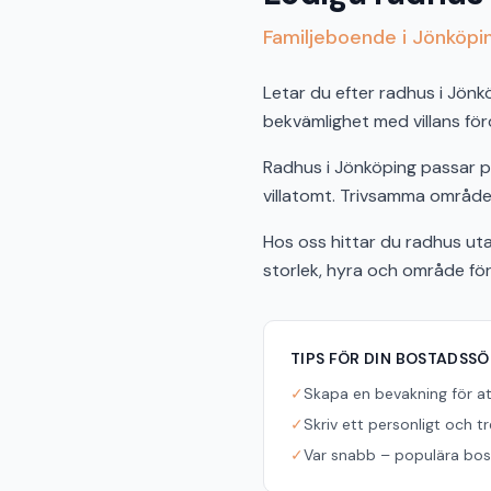
Familjeboende i Jönköp
Letar du efter radhus i Jönk
bekvämlighet med villans för
Radhus i Jönköping passar pe
villatomt. Trivsamma områden
Hos oss hittar du radhus uta
storlek, hyra och område fö
TIPS FÖR DIN BOSTADSS
✓
Skapa en bevakning för a
✓
Skriv ett personligt och t
✓
Var snabb – populära bost