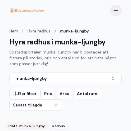
Hem
Hyra radhus
munka-ljungby
Hyra radhus i munka-ljungby
Bostadsportalen
munka-ljungby
har
8
bostäder att
filtrera på storlek, pris och antal rum för att hitta något
som passar just dig!
munka-ljungby
Fler filter
Pris
Area
Antal rum
Senast tillagda
Plats:
munka-ljungby
Radhus