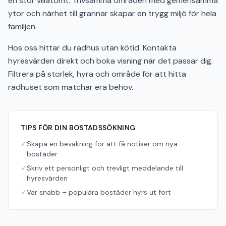
en stor villatomt. Trivsamma områden med gemensamma
ytor och närhet till grannar skapar en trygg miljö för hela
familjen.
Hos oss hittar du radhus utan kötid. Kontakta
hyresvärden direkt och boka visning när det passar dig.
Filtrera på storlek, hyra och område för att hitta
radhuset som matchar era behov.
TIPS FÖR DIN BOSTADSSÖKNING
✓
Skapa en bevakning för att få notiser om nya
bostäder
✓
Skriv ett personligt och trevligt meddelande till
hyresvärden
✓
Var snabb – populära bostäder hyrs ut fort