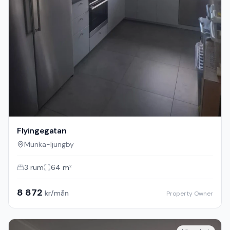
Flyingegatan
Munka-ljungby
3
rum
64
m²
8 872
kr/mån
Property Owner