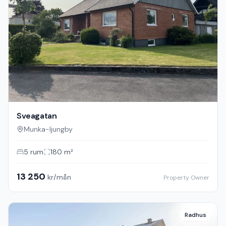
Sveagatan
Munka-ljungby
5
rum
180
m²
13 250
kr/mån
Property Owner
Radhus