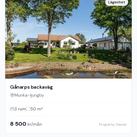
Lägenhet
Gånarps backaväg
Munka-ljungby
3
rum
50
m²
8 500
kr/mån
Property Owner