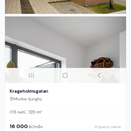
Krageholmsgatan
Munka-ljungby
5
rum
120
m²
16 000
kr/mån
Property Owner