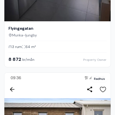
Flyingegatan
Munka-ljungby
3
rum
64
m²
8 872
kr/mån
Property Owner
Radhus