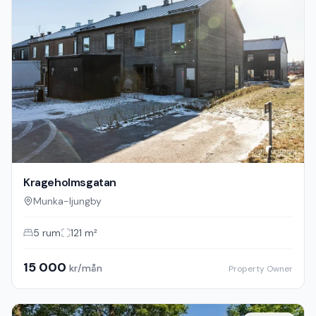
Krageholmsgatan
Munka-ljungby
5
rum
121
m²
15 000
kr/mån
Property Owner