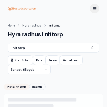
Hem
Hyra radhus
nittorp
Hyra radhus i nittorp
nittorp
Fler filter
Pris
Area
Antal rum
Senast tillagda
Plats:
nittorp
Radhus