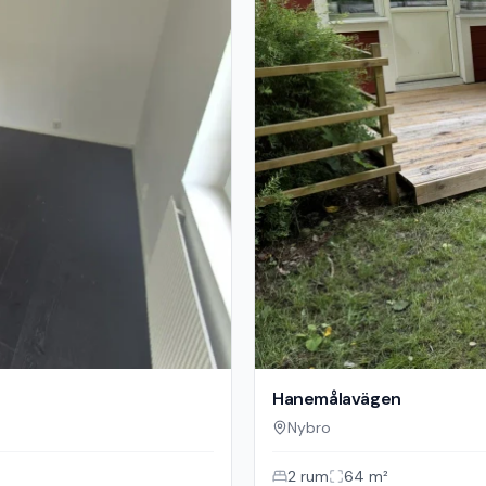
Hanemålavägen
Nybro
2
rum
64
m²