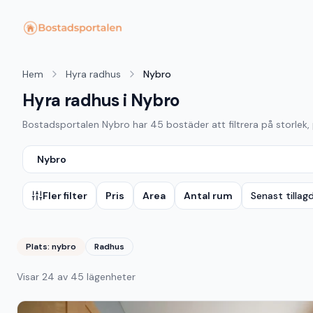
Hem
Hyra radhus
Nybro
Hyra radhus i Nybro
Bostadsportalen
Nybro
har
45
bostäder att filtrera på storlek,
Nybro
Fler filter
Pris
Area
Antal rum
Senast tillag
Plats:
nybro
Radhus
Visar
24
av
45
lägenheter