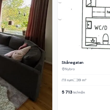
Skånegatan
Nybro
1
rum
39
m²
5 713
kr/mån