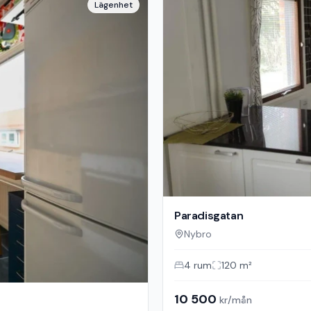
Lägenhet
Paradisgatan
Nybro
4
rum
120
m²
10 500
kr/mån