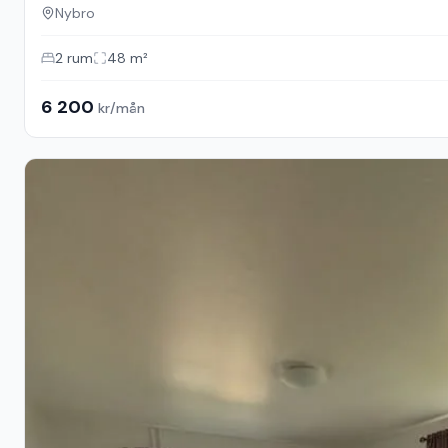
Nybro
2
rum
48
m²
6 200
kr/mån