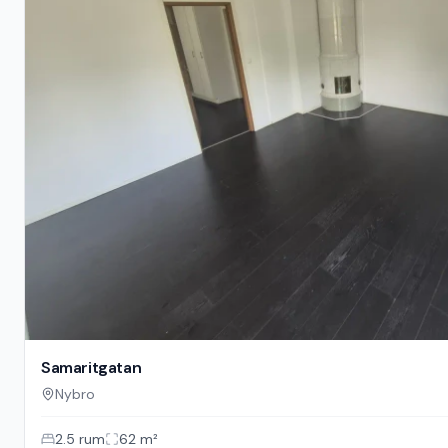
Samaritgatan
Nybro
2.5
rum
62
m²