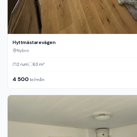
Hyttmästarevägen
Nybro
2
rum
63
m²
4 500
kr/mån