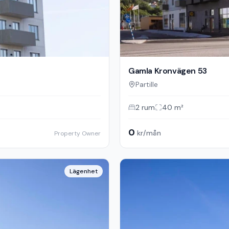
Gamla Kronvägen 53
Partille
2
rum
40
m²
0
kr/mån
Property Owner
Lägenhet