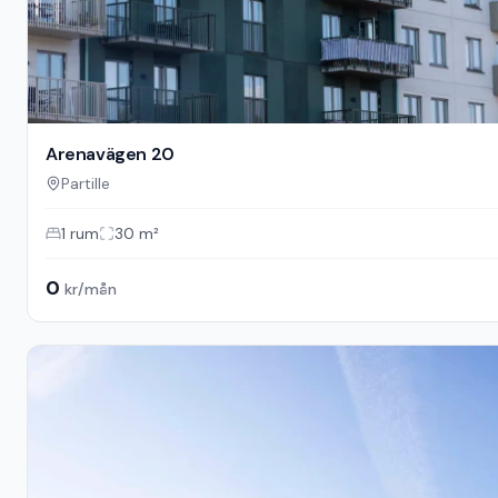
Arenavägen 20
Partille
1
rum
30
m²
0
kr/mån