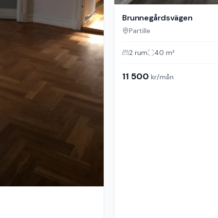
Brunnegårdsvägen
Partille
2
rum
40
m²
11 500
kr/mån