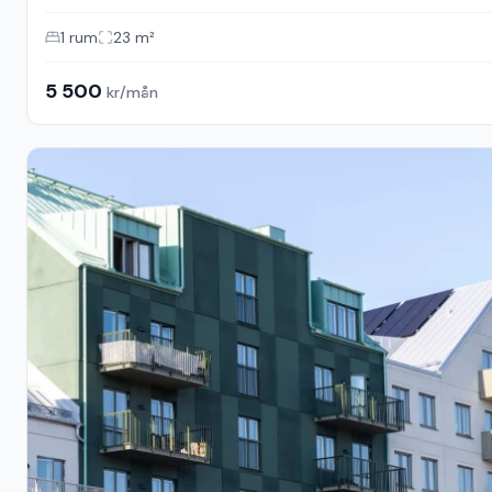
1
rum
23
m²
5 500
kr/mån