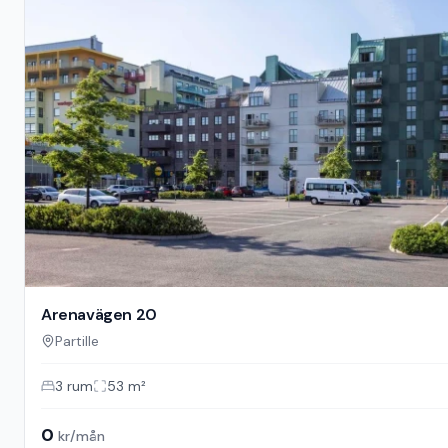
Arenavägen 20
Partille
3
rum
53
m²
0
kr/mån