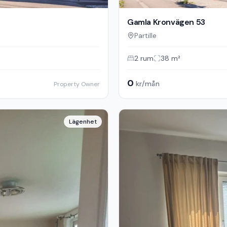
Gamla Kronvägen 53
Partille
2
rum
38
m²
0
kr/mån
Property Owner
Lägenhet