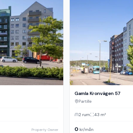
Gamla Kronvägen 57
Partille
2
rum
43
m²
0
kr/mån
Property Owner