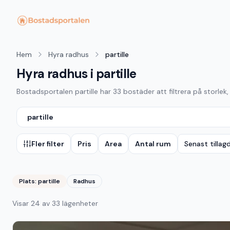
Hem
Hyra radhus
partille
Hyra radhus i partille
Bostadsportalen
partille
har
33
bostäder att filtrera på storlek,
partille
Fler filter
Pris
Area
Antal rum
Senast tillag
Plats:
partille
Radhus
Visar
24
av
33
lägenheter