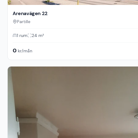
Arenavägen 22
Partille
1
rum
24
m²
0
kr/mån