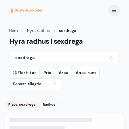
Hem
Hyra radhus
sexdrega
Hyra radhus i sexdrega
sexdrega
Fler filter
Pris
Area
Antal rum
Senast tillagda
Plats:
sexdrega
Radhus