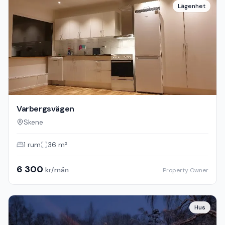
Lägenhet
Varbergsvägen
Skene
1
rum
36
m²
6 300
kr/mån
Property Owner
Hus