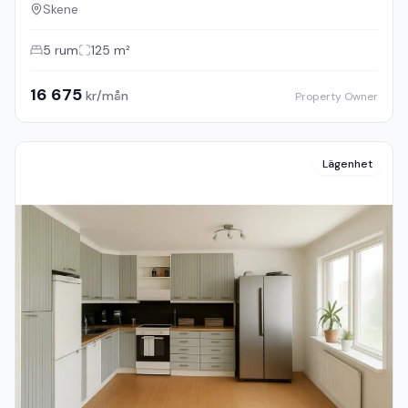
Skene
5
rum
125
m²
16 675
kr/mån
Property Owner
Lägenhet