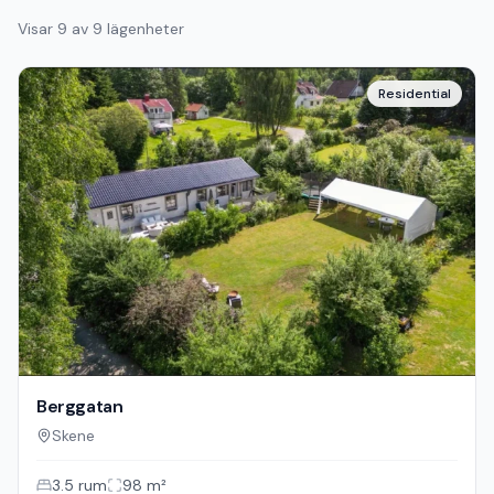
Visar
9
av
9
lägenheter
Residential
Berggatan
Skene
3.5
rum
98
m²