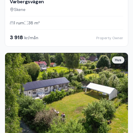
Varbergsvägen
Skene
1
rum
38
m²
3 918
kr/mån
Property Owner
Hus