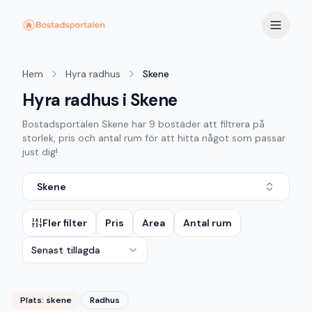
Hem
Hyra radhus
Skene
Hyra radhus i Skene
Bostadsportalen
Skene
har
9
bostäder att filtrera på
storlek, pris och antal rum för att hitta något som passar
just dig!
Skene
Fler filter
Pris
Area
Antal rum
Senast tillagda
Plats:
skene
Radhus