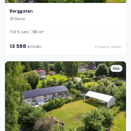
Berggatan
Skene
3.5
rum
98
m²
13 588
kr/mån
Property Owner
Hus