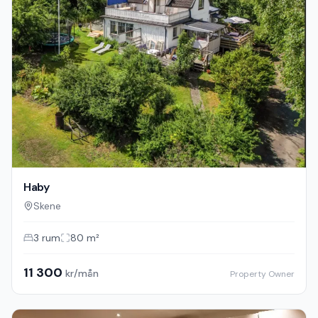
Haby
Skene
3
rum
80
m²
11 300
kr/mån
Property Owner