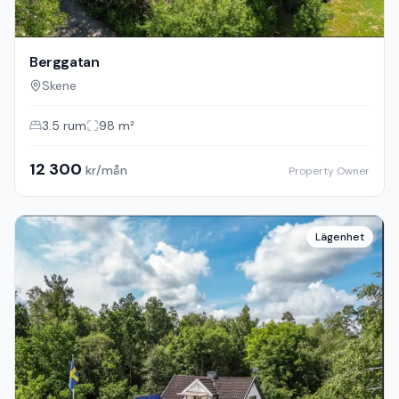
Berggatan
Skene
3.5
rum
98
m²
12 300
kr/mån
Property Owner
Lägenhet