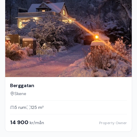
Berggatan
Skene
5
rum
125
m²
14 900
kr/mån
Property Owner