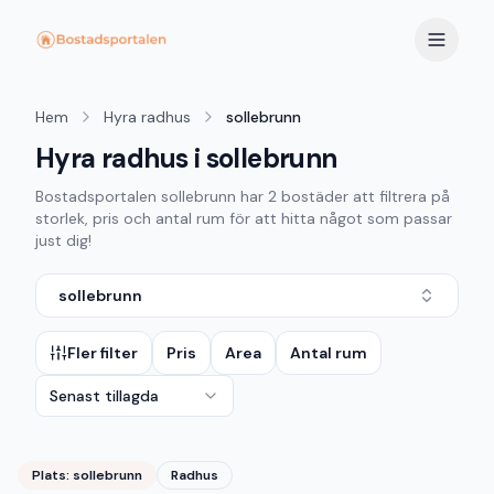
Hem
Hyra radhus
sollebrunn
Hyra radhus i sollebrunn
Bostadsportalen
sollebrunn
har
2
bostäder att filtrera på
storlek, pris och antal rum för att hitta något som passar
just dig!
sollebrunn
Fler filter
Pris
Area
Antal rum
Senast tillagda
Plats:
sollebrunn
Radhus