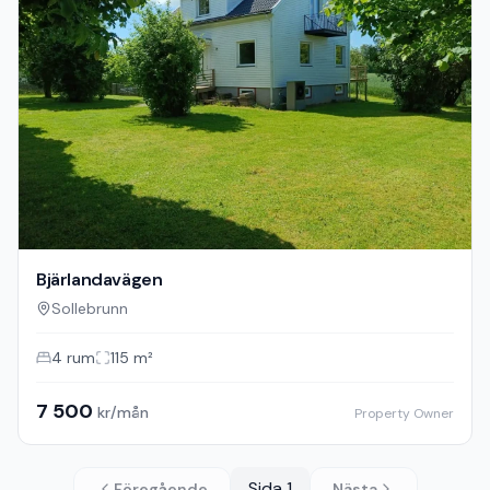
Bjärlandavägen
Sollebrunn
4
rum
115
m²
7 500
kr/mån
Property Owner
Sida
1
Föregående
Nästa