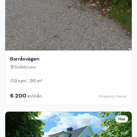
Borråsvägen
Sollebrunn
3
rum
95
m²
6 200
kr/mån
Property Owner
Hus