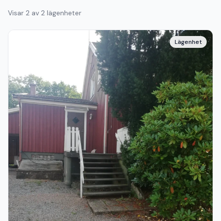
Visar
2
av
2
lägenheter
Lägenhet