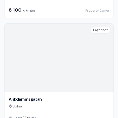
Backvägen
Solna
1
rum
20
m²
8 100
kr/mån
Property Owner
Lägenhet