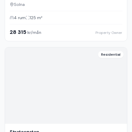
Radhus
Stratosgatan
Solna
4
rum
125
m²
28 315
kr/mån
Property Owner