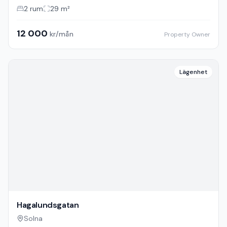
2
rum
29
m²
12 000
kr/mån
Property Owner
Lägenhet
Hagalundsgatan
Solna