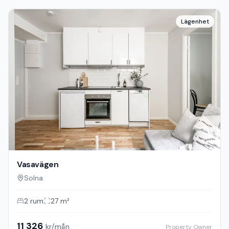
Lägenhet
Vasavägen
Solna
2
rum
27
m²
11 326
kr/mån
Property Owner