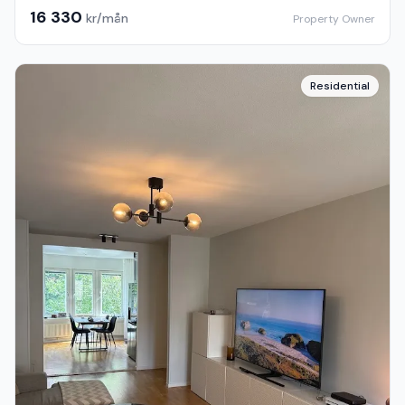
16 330
kr/mån
Property Owner
Residential