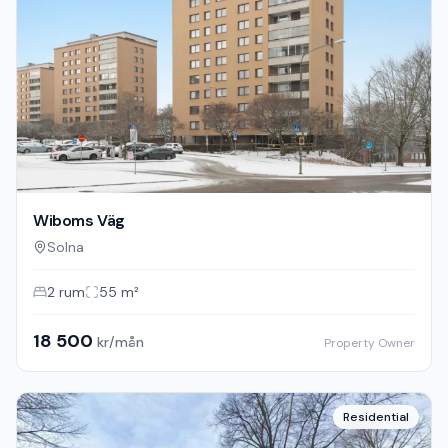
Wiboms Väg
Solna
2
rum
55
m²
18 500
kr/mån
Property Owner
Residential