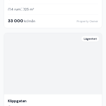
Stratosgatan
Solna
4
rum
125
m²
33 000
kr/mån
Property Owner