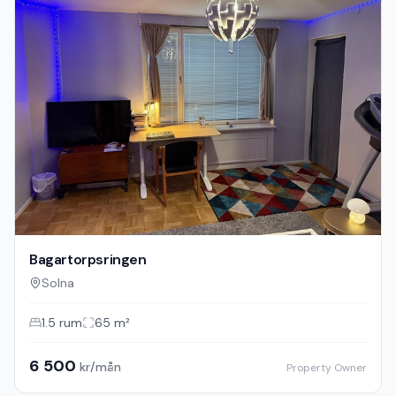
Bagartorpsringen
Solna
1.5
rum
65
m²
6 500
kr/mån
Property Owner