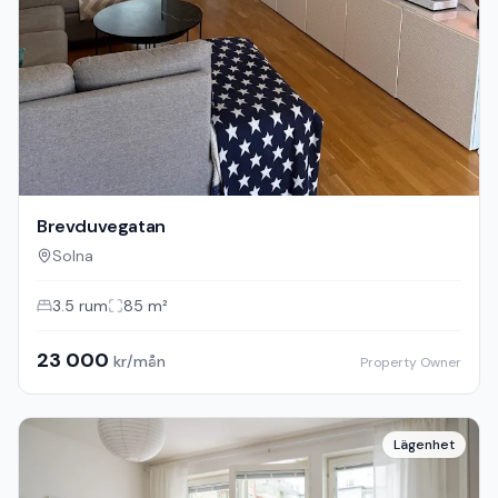
Brevduvegatan
Solna
3.5
rum
85
m²
23 000
kr/mån
Property Owner
Lägenhet