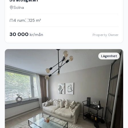
Residential
Stratosgatan
Solna
4
rum
125
m²
30 000
kr/mån
Property Owner