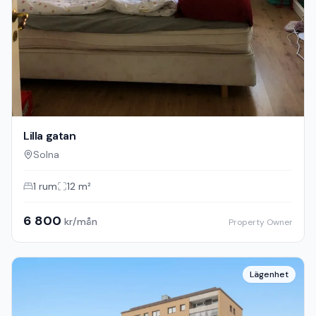
Lilla gatan
Solna
1
rum
12
m²
6 800
kr/mån
Property Owner
Lägenhet