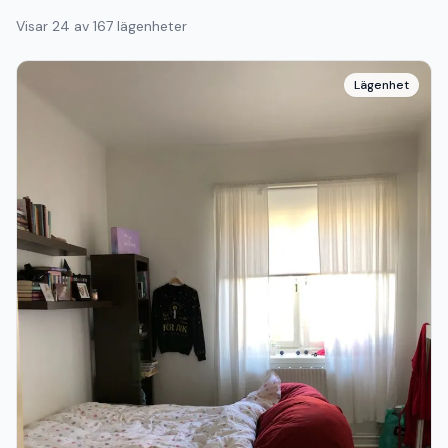
Visar
24
av
167
lägenheter
Lägenhet