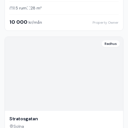
1.5
rum
28
m²
10 000
kr/mån
Property Owner
Radhus