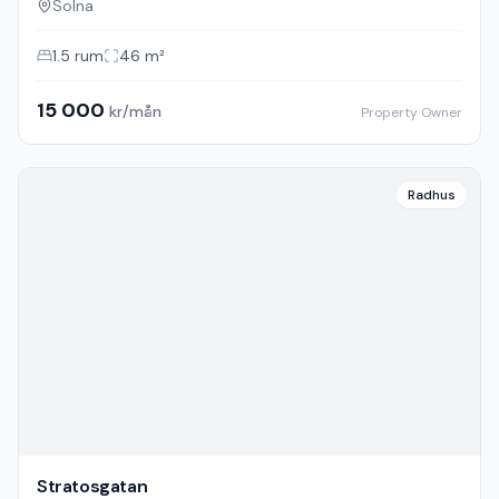
Lägenhet
Klippgatan
Solna
1.5
rum
46
m²
15 000
kr/mån
Property Owner