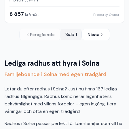
Ankdammsgatan
Solna
3
rum
74
m²
8 857
kr/mån
Property Owner
Sida
1
Föregående
Nästa