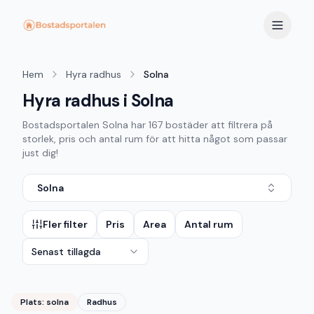
Hem
Hyra radhus
Solna
Hyra radhus i Solna
Bostadsportalen
Solna
har
167
bostäder att filtrera på
storlek, pris och antal rum för att hitta något som passar
just dig!
Solna
Fler filter
Pris
Area
Antal rum
Senast tillagda
Plats:
solna
Radhus