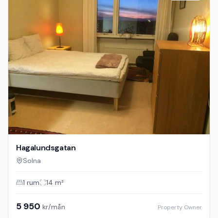
Hagalundsgatan
Solna
1
rum
14
m²
5 950
kr/mån
Property Owner