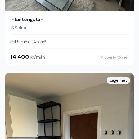
Lägenhet
Infanterigatan
Solna
1.5
rum
45
m²