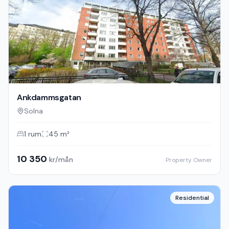
Ankdammsgatan
Solna
1
rum
45
m²
10 350
kr/mån
Property Owner
Residential