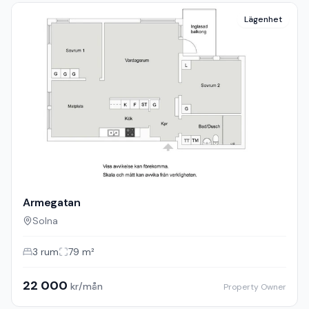
Lägenhet
Armegatan
Solna
3
rum
79
m²
22 000
kr/mån
Property Owner