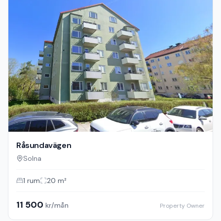
Råsundavägen
Solna
1
rum
20
m²
11 500
kr/mån
Property Owner