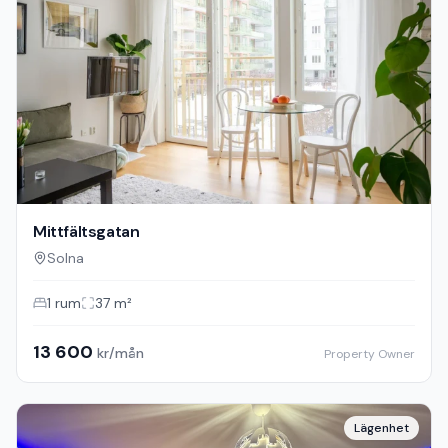
Mittfältsgatan
Solna
1
rum
37
m²
13 600
kr/mån
Property Owner
Lägenhet