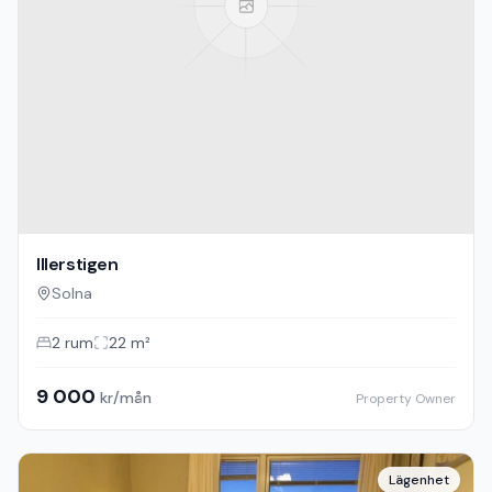
Illerstigen
Solna
2
rum
22
m²
9 000
kr/mån
Property Owner
Lägenhet