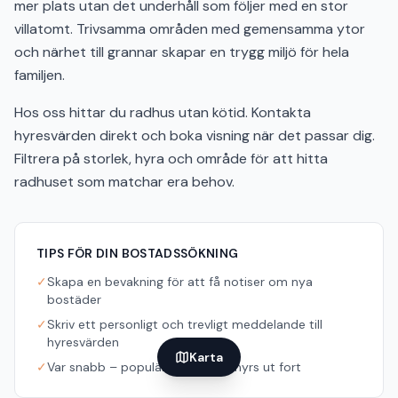
Lediga radhus att hyra i Solna
Familjeboende i Solna med egen trädgård
Letar du efter radhus i Solna? Just nu finns 167 lediga
radhus tillgängliga. Radhus kombinerar lägenhetens
bekvämlighet med villans fördelar – egen ingång, flera
våningar och ofta en egen trädgård.
Radhus i Solna passar perfekt för barnfamiljer som vill ha
mer plats utan det underhåll som följer med en stor
villatomt. Trivsamma områden med gemensamma ytor
och närhet till grannar skapar en trygg miljö för hela
familjen.
Karta
Hos oss hittar du radhus utan kötid. Kontakta
hyresvärden direkt och boka visning när det passar dig.