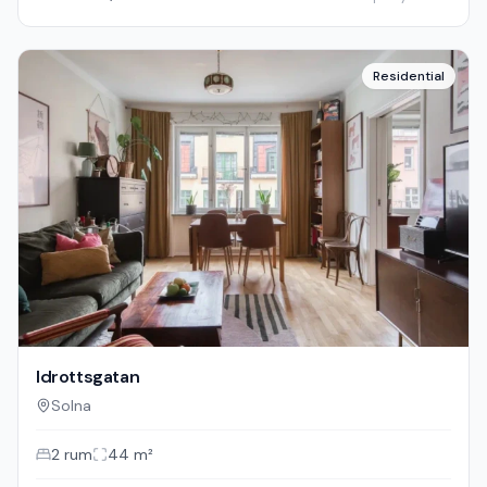
Residential
Idrottsgatan
Solna
2
rum
44
m²