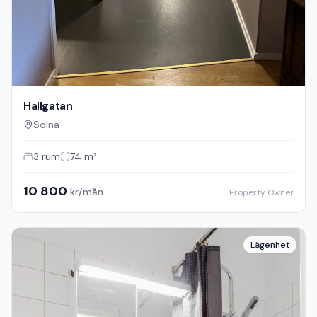
Hallgatan
Solna
3
rum
74
m²
10 800
kr/mån
Property Owner
Lägenhet