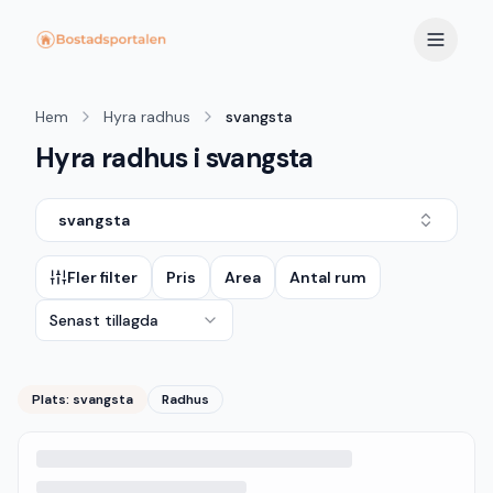
Hem
Hyra radhus
svangsta
Hyra radhus i svangsta
svangsta
Fler filter
Pris
Area
Antal rum
Senast tillagda
Plats:
svangsta
Radhus