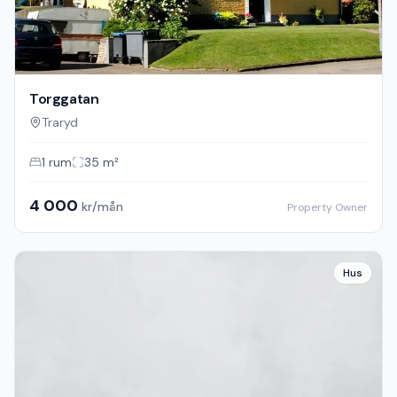
Torggatan
Traryd
1
rum
35
m²
4 000
kr/mån
Property Owner
Hus