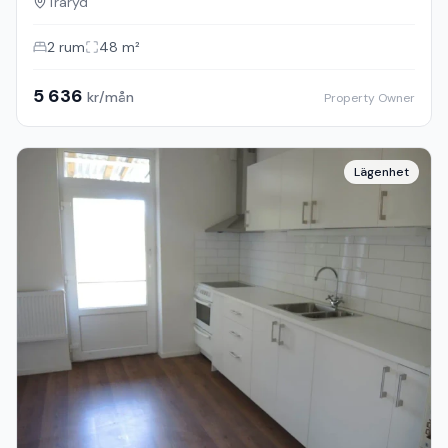
Traryd
2
rum
48
m²
5 636
kr/mån
Property Owner
Lägenhet