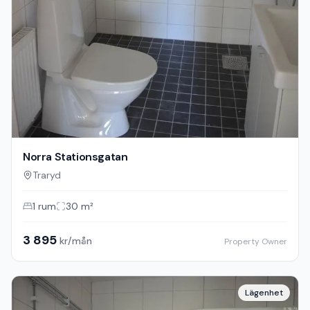
Norra Stationsgatan
Traryd
1
rum
30
m²
3 895
kr/mån
Property Owner
Lägenhet