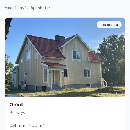
Visar
12
av
12
lägenheter
Residential
Grönö
Traryd
4
rum
200
m²