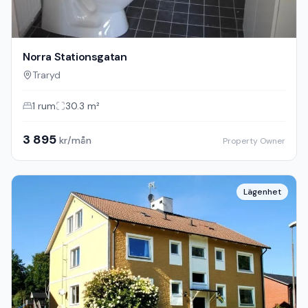
Norra Stationsgatan
Traryd
1
rum
30.3
m²
3 895
kr/mån
Property Owner
Lägenhet