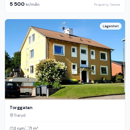
5 500
kr/mån
Property Owner
Lägenhet
Torggatan
Traryd
3
rum
71
m²