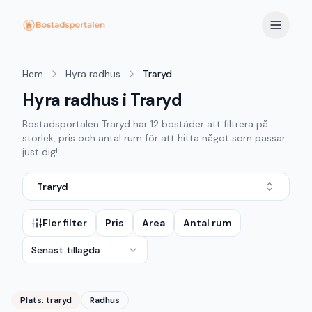
Hem
Hyra radhus
Traryd
Hyra radhus i Traryd
Bostadsportalen
Traryd
har
12
bostäder att filtrera på
storlek, pris och antal rum för att hitta något som passar
just dig!
Traryd
Fler filter
Pris
Area
Antal rum
Senast tillagda
Plats:
traryd
Radhus