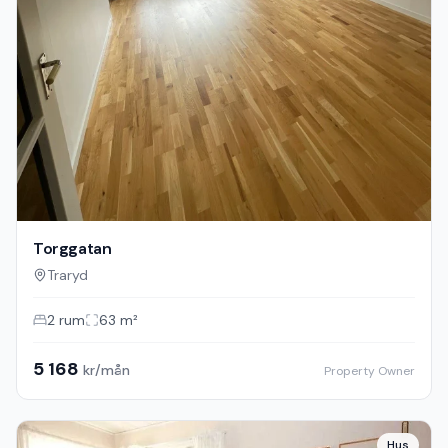
Torggatan
Traryd
2
rum
63
m²
5 168
kr/mån
Property Owner
Hus