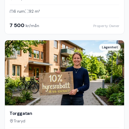
6
rum
92
m²
7 500
kr/mån
Property Owner
Lägenhet
Torggatan
Traryd