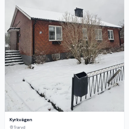
Kyrkvägen
Traryd