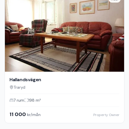
Hallandsvägen
Traryd
7
rum
198
m²
11 000
kr/mån
Property Owner