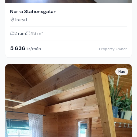
Norra Stationsgatan
Traryd
2
rum
48
m²
5 636
kr/mån
Property Owner
Hus