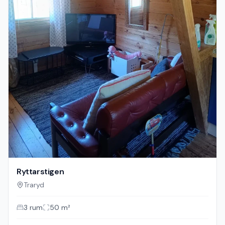
Ryttarstigen
Traryd
3
rum
50
m²