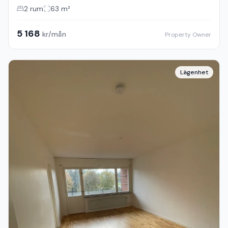
2
rum
63
m²
5 168
kr/mån
Property Owner
Lägenhet