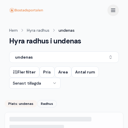
Hem
Hyra radhus
undenas
Hyra radhus i undenas
undenas
Fler filter
Pris
Area
Antal rum
Senast tillagda
Plats:
undenas
Radhus