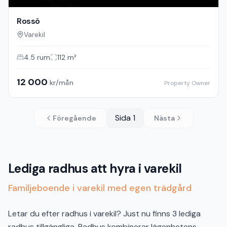
Rossö
Varekil
4.5
rum
112
m²
12 000
kr/mån
Property Owner
Sida
1
Föregående
Nästa
Lediga radhus att hyra i varekil
Familjeboende i varekil med egen trädgård
Letar du efter radhus i varekil? Just nu finns 3 lediga
radhus tillgängliga. Radhus kombinerar lägenhetens