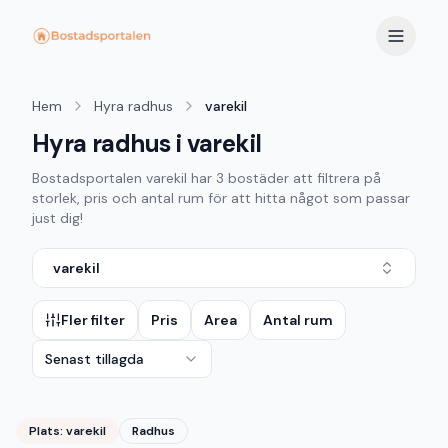
Hem
Hyra radhus
varekil
Hyra radhus i varekil
Bostadsportalen
varekil
har
3
bostäder att filtrera på
storlek, pris och antal rum för att hitta något som passar
just dig!
varekil
Fler filter
Pris
Area
Antal rum
Senast tillagda
Plats:
varekil
Radhus