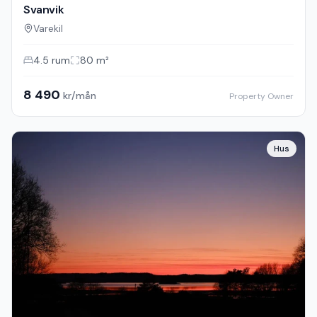
Svanvik
Varekil
4.5
rum
80
m²
8 490
kr/mån
Property Owner
Hus