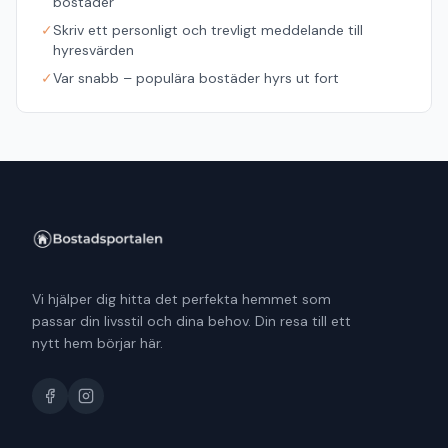
bostäder
✓
Skriv ett personligt och trevligt meddelande till
hyresvärden
✓
Var snabb – populära bostäder hyrs ut fort
Vi hjälper dig hitta det perfekta hemmet som
passar din livsstil och dina behov. Din resa till ett
nytt hem börjar här.