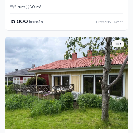
2
rum
60
m²
15 000
kr/mån
Property Owner
Hus