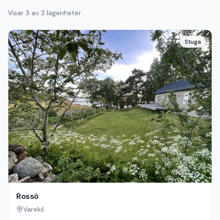
Visar
3
av
3
lägenheter
Stuga
Rossö
Varekil