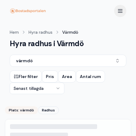
Hem
Hyra radhus
Värmdö
Hyra radhus i Värmdö
värmdö
Fler filter
Pris
Area
Antal rum
Senast tillagda
Plats:
värmdö
Radhus