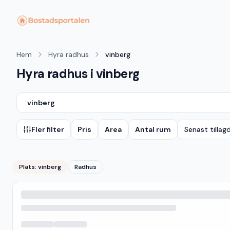
Hem
Hyra radhus
vinberg
Hyra radhus i vinberg
vinberg
Fler filter
Pris
Area
Antal rum
Senast tillag
Plats:
vinberg
Radhus