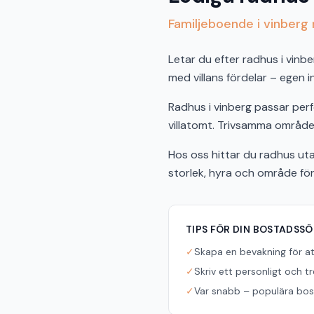
Familjeboende i vinber
Letar du efter radhus i vinb
med villans fördelar – egen 
Radhus i vinberg passar perfe
villatomt. Trivsamma områden
Hos oss hittar du radhus uta
storlek, hyra och område fö
TIPS FÖR DIN BOSTADSS
✓
Skapa en bevakning för a
✓
Skriv ett personligt och t
✓
Var snabb – populära bost