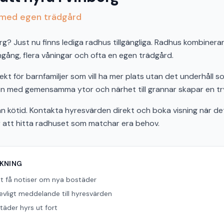
g med egen trädgård
erg? Just nu finns lediga radhus tillgängliga. Radhus kombiner
ingång, flera våningar och ofta en egen trädgård.
kt för barnfamiljer som vill ha mer plats utan det underhåll s
 med gemensamma ytor och närhet till grannar skapar en trygg
n kötid. Kontakta hyresvärden direkt och boka visning när det 
r att hitta radhuset som matchar era behov.
ÖKNING
tt få notiser om nya bostäder
revligt meddelande till hyresvärden
äder hyrs ut fort